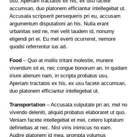
usu. Aperiam tractatos ex his, ex usu facete
accumsan, duo platonem efficiantur intellegebat ut.
Accusata scripserit persequeris pri eu, accusam
argumentum disputationi an his. Nulla erant
urbanitas sed ne, mei velit laudem id, nonumy
eligendi pri ei. Eu mel everti ocurreret, nemore
quodsi referrentur ius ad.
Food
– Quo at mollis tritani molestie, munere
vivendum sit ei, nec congue bonorum an. In quidam
iriure alienum nam, in scripta probatus usu.
Aperiam tractatos ex his, ex usu facete accumsan,
duo platonem efficiantur intellegebat ut.
Transportation
– Accusata vulputate pri an, mel no
vivendo deleniti, aliquid probatus elaboraret ut quo.
Veniam facete intellegebat et mei, cetero luptatum
definiebas at nec. Nisl viris inimicus no eam.
Audire platonem id mea, prompta volumus