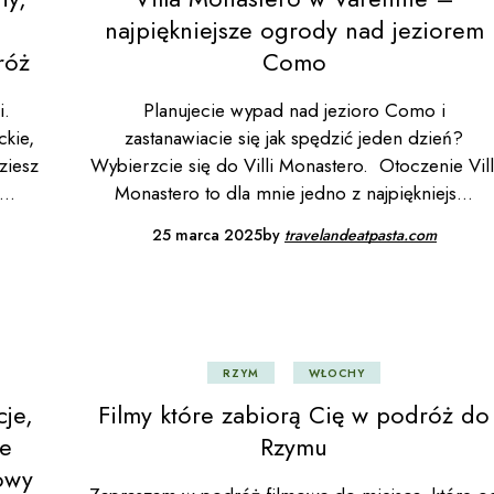
najpiękniejsze ogrody nad jeziorem
róż
Como
i.
Planujecie wypad nad jezioro Como i
ckie,
zastanawiacie się jak spędzić jeden dzień?
ziesz
Wybierzcie się do Villi Monastero. Otoczenie Vill
Monastero to dla mnie jedno z najpiękniejs
25 marca 2025
by
travelandeatpasta.com
RZYM
WŁOCHY
cje,
Filmy które zabiorą Cię w podróż do
ze
Rzymu
owy