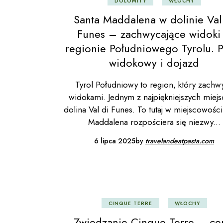
DOLOMITY
WŁOCHY
Santa Maddalena w dolinie Val
Funes – zachwycające widoki
regionie Południowego Tyrolu. P
widokowy i dojazd
Tyrol Południowy to region, który zachw
widokami. Jednym z najpiękniejszych miejsc
dolina Val di Funes. To tutaj w miejscowości
Maddalena rozpościera się niezwy
6 lipca 2025
by
travelandeatpasta.com
CINQUE TERRE
WŁOCHY
Zwiedzanie Cinque Terre – ce