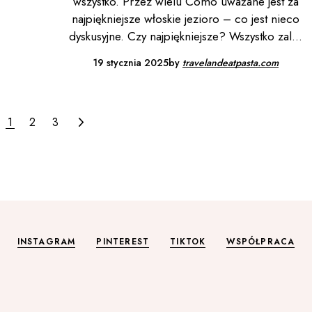
wszystko. Przez wielu Como uważane jest za
najpiękniejsze włoskie jezioro – co jest nieco
dyskusyjne. Czy najpiękniejsze? Wszystko zal
19 stycznia 2025
by
travelandeatpasta.com
1
2
3
INSTAGRAM
PINTEREST
TIKTOK
WSPÓŁPRACA