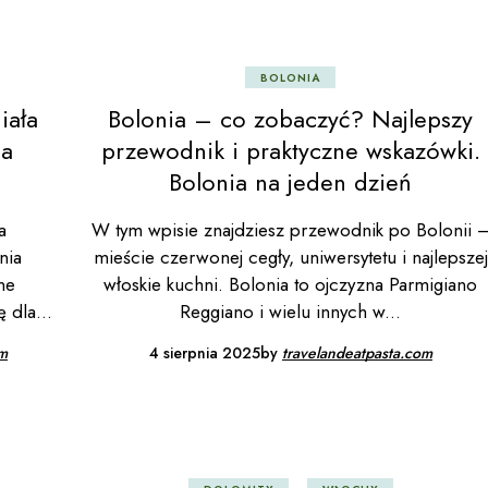
chy
BOLONIA
iała
Bolonia – co zobaczyć? Najlepszy
ia
przewodnik i praktyczne wskazówki.
Bolonia na jeden dzień
a
W tym wpisie znajdziesz przewodnik po Bolonii 
nia
mieście czerwonej cegły, uniwersytetu i najlepszej
ne
włoskie kuchni. Bolonia to ojczyzna Parmigiano
ę dla
Reggiano i wielu innych w
om
4 sierpnia 2025
by
travelandeatpasta.com