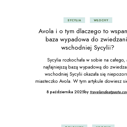
Wło
SYCYLIA
WŁOCHY
Avola i o tym dlaczego to wspan
baza wypadowa do zwiedzan
wschodniej Sycylii?
Sycylia rozkochała w sobie na całego, 
najfajniejszą bazą wypadową do zwiedza
wschodniej Sycylii okazała się niepozor
miasteczko Avola. W tym artykule dowiesz si
8 października 2025
by
travelandeatpasta.c