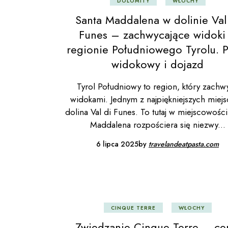
DOLOMITY
WŁOCHY
Santa Maddalena w dolinie Val
Funes – zachwycające widoki
regionie Południowego Tyrolu. P
widokowy i dojazd
Tyrol Południowy to region, który zachw
widokami. Jednym z najpiękniejszych miejsc
dolina Val di Funes. To tutaj w miejscowości
Maddalena rozpościera się niezwy
6 lipca 2025
by
travelandeatpasta.com
CINQUE TERRE
WŁOCHY
Zwiedzanie Cinque Terre – ce