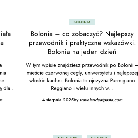
chy
BOLONIA
iała
Bolonia – co zobaczyć? Najlepszy
ia
przewodnik i praktyczne wskazówki.
Bolonia na jeden dzień
a
W tym wpisie znajdziesz przewodnik po Bolonii 
nia
mieście czerwonej cegły, uniwersytetu i najlepszej
ne
włoskie kuchni. Bolonia to ojczyzna Parmigiano
ę dla
Reggiano i wielu innych w
om
4 sierpnia 2025
by
travelandeatpasta.com