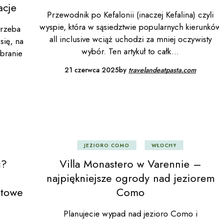
acje
Przewodnik po Kefalonii (inaczej Kefalina) czyli
wyspie, która w sąsiedztwie popularnych kierunkó
trzeba
all inclusive wciąż uchodzi za mniej oczywisty
się, na
wybór. Ten artykuł to całk
branie
21 czerwca 2025
by
travelandeatpasta.com
JEZIORO COMO
WŁOCHY
ć?
Villa Monastero w Varennie –
najpiękniejsze ogrody nad jeziorem
otowe
Como
Planujecie wypad nad jezioro Como i