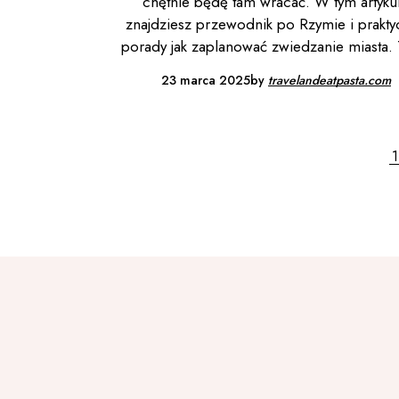
chętnie będę tam wracać. W tym artyku
znajdziesz przewodnik po Rzymie i prakty
porady jak zaplanować zwiedzanie miasta.
23 marca 2025
by
travelandeatpasta.com
1