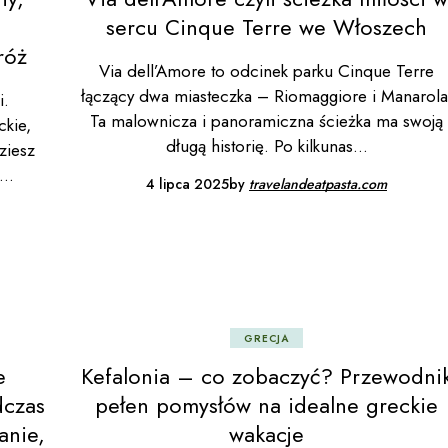
sercu Cinque Terre we Włoszech
róż
Via dell’Amore to odcinek parku Cinque Terre
łączący dwa miasteczka – Riomaggiore i Manarola
i.
Ta malownicza i panoramiczna ścieżka ma swoją
ckie,
długą historię. Po kilkunas
ziesz
4 lipca 2025
by
travelandeatpasta.com
GRECJA
e
Kefalonia – co zobaczyć? Przewodni
dczas
pełen pomysłów na idealne greckie
anie,
wakacje