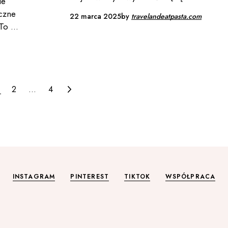
le
czne
22 marca 2025
by
travelandeatpasta.com
 To
2
…
4
INSTAGRAM
PINTEREST
TIKTOK
WSPÓŁPRACA