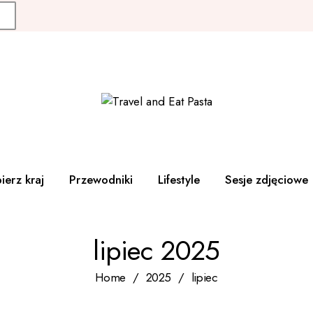
Apulia
Jezioro Como
Jezioro Garda
a
Toskania
erz kraj
Przewodniki
Lifestyle
Sesje zdjęciowe
cja
Apulia
lipiec 2025
r
Jezioro Como
ta
Jezioro Garda
Home
2025
lipiec
ugalia
Toskania