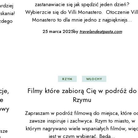
zastanawiacie się jak spędzić jeden dzień?
rdziej
Wybierzcie się do Villi Monastero. Otoczenie Vill
skania!
Monastero to dla mnie jedno z najpiękniejs
ażdego
25 marca 2025
by
travelandeatpasta.com
RZYM
WŁOCHY
cje,
Filmy które zabiorą Cię w podróż do
ze
Rzymu
owy
Zapraszam w podróż filmową do miejsca, które o
zawsze inspiruje i zachwyca. Rzym to miasto, w
którym nagrywano wiele wspaniałych filmów, wię
wsze
jest w czym wybierać. Będą