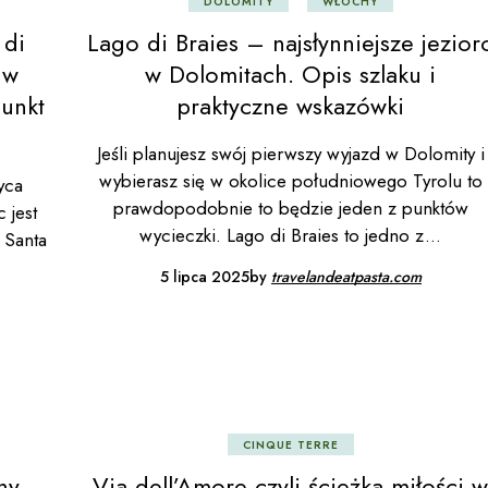
DOLOMITY
WŁOCHY
 di
Lago di Braies – najsłynniejsze jezior
 w
w Dolomitach. Opis szlaku i
unkt
praktyczne wskazówki
Jeśli planujesz swój pierwszy wyjazd w Dolomity i
wybierasz się w okolice południowego Tyrolu to
yca
prawdopodobnie to będzie jeden z punktów
 jest
wycieczki. Lago di Braies to jedno z
 Santa
5 lipca 2025
by
travelandeatpasta.com
CINQUE TERRE
ny,
Via dell’Amore czyli ścieżka miłości w